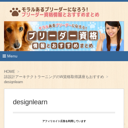
ペットの血統を守り、健康に育て、飼い主となる方に届ける
な役割を担うブリーダーは動物好きの方にとって憧れの職業
ブリーダー資格
よね！当サイトでは、ブリーダーになるために必要な情報と
すめの資格・講座についてわかりやすく解説していきます。
Menu
コ
ン
HOME
テ
諒設計アーキテクトラーニングのW資格取得講座もおすすめ
ン
designlearn
ツ
へ
移
動
designlearn
アフィリエイト広告を利用しています