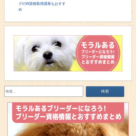
グのW資格取得講座もおすす
め
検
索: