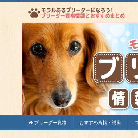
ペットの血統を守り、健康に育て、飼い主となる方
に必要な情報とおすすめの資格・講座についてわか
ブリーダー資格
コ
ブリーダー資格
おすすめ資格・講座
ン
テ
ン