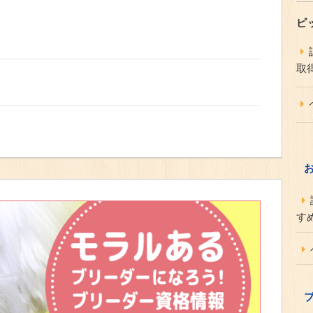
ピ
取
す