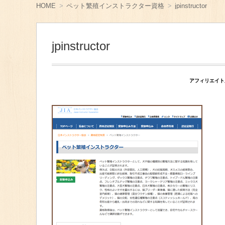
ツ
HOME
ペット繁殖インストラクター資格
jpinstructor
へ
移
動
jpinstructor
アフィリエイト